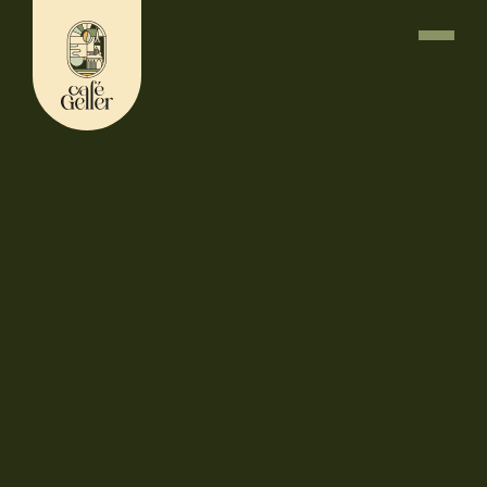
D
e
i
n
C
a
f
é
,
d
e
i
n
g
e
m
ü
t
l
i
c
h
e
r
T
r
e
f
f
p
u
n
k
t